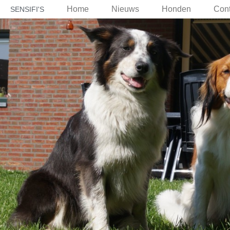
Home
Nieuws
Honden
Cont
SENSIFI'S