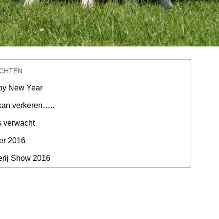
ICHTEN
py New Year
kan verkeren…..
 verwacht
er 2016
erij Show 2016