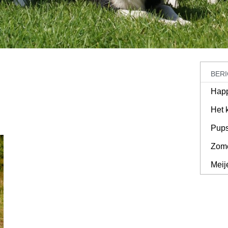
BER
Hap
n
Het 
Pups
Zom
Meij